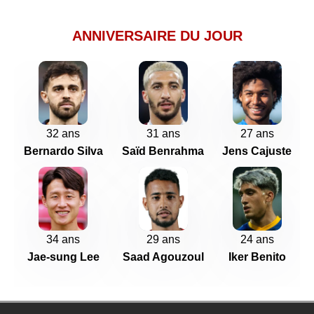
ANNIVERSAIRE DU JOUR
32 ans
31 ans
27 ans
Bernardo Silva
Saïd Benrahma
Jens Cajuste
34 ans
29 ans
24 ans
Jae-sung Lee
Saad Agouzoul
Iker Benito