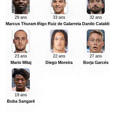
29 ans
33 ans
32 ans
Marcus Thuram
Iñigo Ruiz de Galarreta
Danilo Cataldi
23 ans
22 ans
27 ans
Mario Mitaj
Diego Moreira
Borja Garcés
19 ans
Buba Sangaré